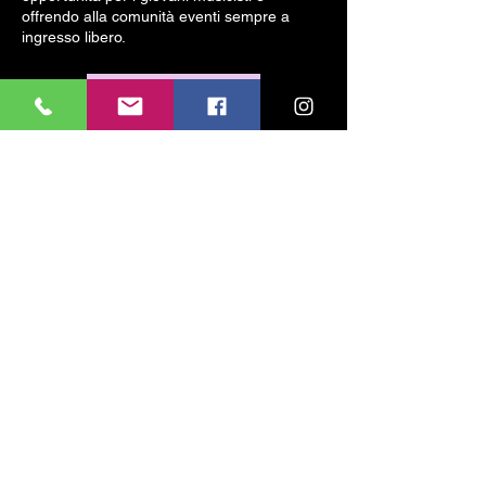
offrendo alla comunità eventi sempre a
ingresso libero.
leggi di più
cell e WhatsApp
324 606 3920
info@bachconsortbrescia.com