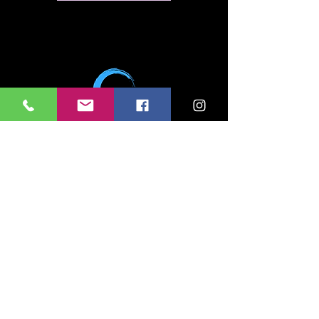
cell e WhatsApp
324 606 3920
info@bachconsortbrescia.com
bachconsortbrescia@pec.it
via Fratelli Bronzetti 5 - 25122 Brescia, Italy
P. IVA
04626170981
C. F.
98203010172