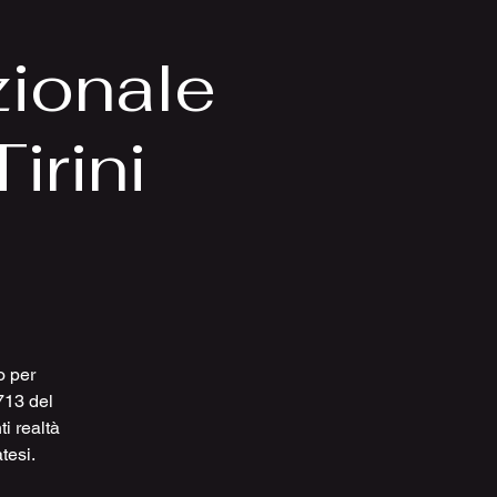
zionale
irini
o per
713 del
i realtà
tesi.