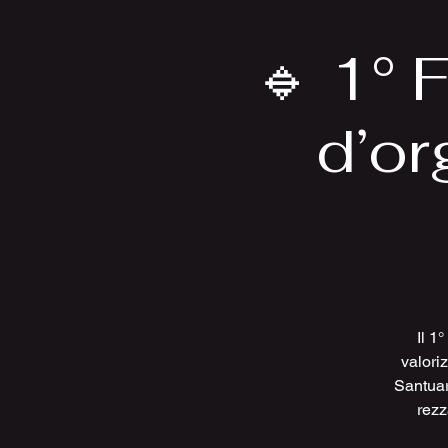
🔹 1° 
d’or
Il 1
valori
Santuar
rezz