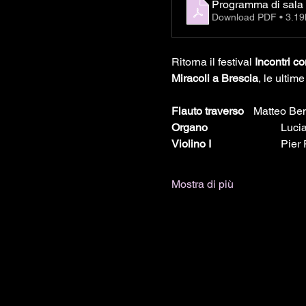
Download PDF • 3.1
Ritorna il festival 
Incontri c
Miracoli a Brescia
, le ultim
Flauto traverso
 	Matteo Be
Organo 
			Lu
Violino I
			Pi
Mostra di più