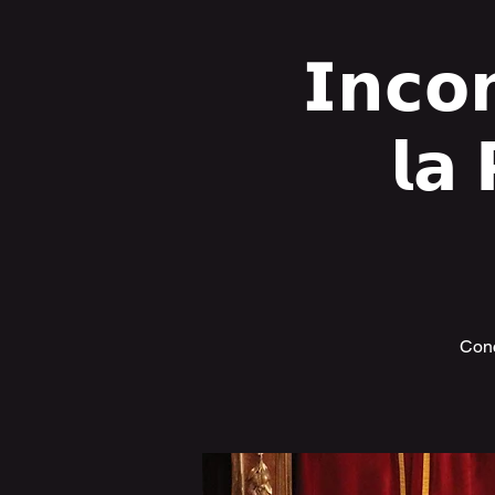
𝗜𝗻𝗰𝗼
𝗹𝗮 
Conce