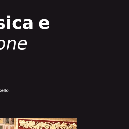
𝗶𝗰𝗮 𝗲
𝘰𝘯𝘦
cello,