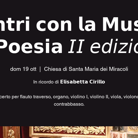
𝘁𝗿𝗶 𝗰𝗼𝗻 𝗹𝗮 𝗠𝘂
𝗣𝗼𝗲𝘀𝗶𝗮 𝘐𝘐 𝘦𝘥𝘪𝘻𝘪
dom 19 ott
  |  
Chiesa di Santa Maria dei Miracoli
In ricordo di 𝗘𝗹𝗶𝘀𝗮𝗯𝗲𝘁𝘁𝗮 𝗖𝗶𝗿𝗶𝗹𝗹𝗼
rto per flauto traverso, organo, violino I, violino II, viola, violon
contrabbasso.