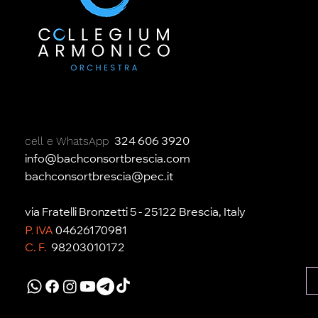
cell e WhatsApp
324 606 3920
info@bachconsortbrescia.com
bachconsortbrescia@pec.it
via Fratelli Bronzetti 5 - 25122 Brescia, Italy
P. IVA
04626170981
C. F.
98203010172