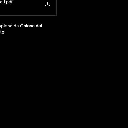
sia I
.pdf
splendida 
Chiesa dei 
30.