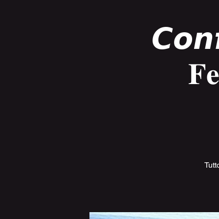
𝘾𝙤𝙣
𝐅𝐞
Tutt