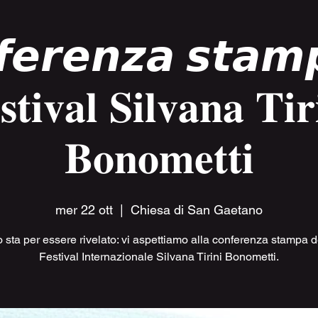
𝙚𝙧𝙚𝙣𝙯𝙖 𝙨𝙩𝙖𝙢
𝐬𝐭𝐢𝐯𝐚𝐥 𝐒𝐢𝐥𝐯𝐚𝐧𝐚 𝐓𝐢𝐫
𝐁𝐨𝐧𝐨𝐦𝐞𝐭𝐭𝐢
mer 22 ott
  |  
Chiesa di San Gaetano
o sta per essere rivelato: vi aspettiamo alla conferenza stampa d
Festival Internazionale Silvana Tirini Bonometti.