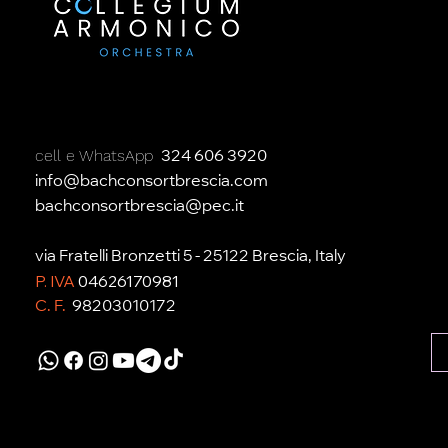
cell e WhatsApp
324 606 3920
info@bachconsortbrescia.com
bachconsortbrescia@pec.it
via Fratelli Bronzetti 5 - 25122 Brescia, Italy
P. IVA
04626170981
C. F.
98203010172