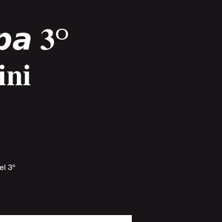
𝙥𝙖 𝟑º
𝐧𝐢
el 3º