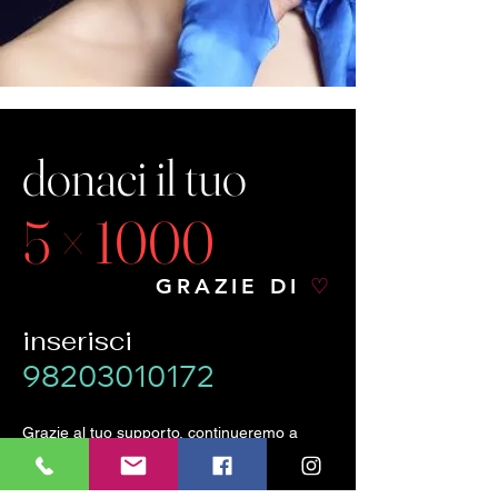
donaci il tuo
5 × 1000
GRAZIE DI
♡
inserisci
98203010172
Grazie al tuo supporto, continueremo a
organizzare concerti ed eventi culturali
sempre a
ingresso libero
e
gratuito
, creando
opportunità per i giovani musicisti e